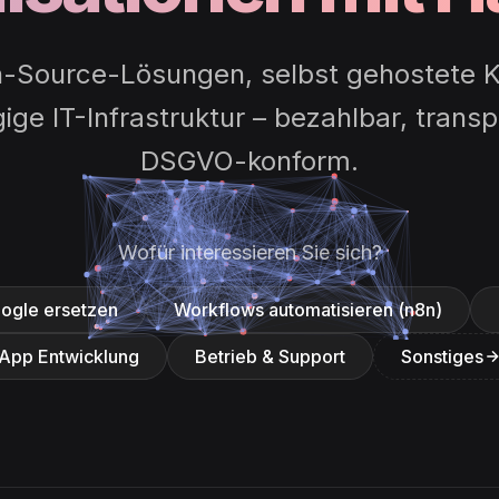
-Source-Lösungen, selbst gehostete K
ge IT-Infrastruktur – bezahlbar, trans
DSGVO-konform.
Wofür interessieren Sie sich?
oogle ersetzen
Workflows automatisieren (n8n)
App Entwicklung
Betrieb & Support
Sonstiges