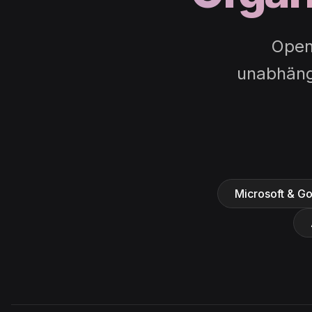
Open
unabhängi
Microsoft & G